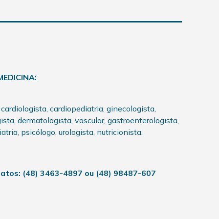
MEDICINA:
 cardiologista, cardiopediatria, ginecologista,
gista, dermatologista, vascular, gastroenterologista,
tria, psicólogo, urologista, nutricionista,
tatos: (48) 3463-4897 ou (48) 98487-607