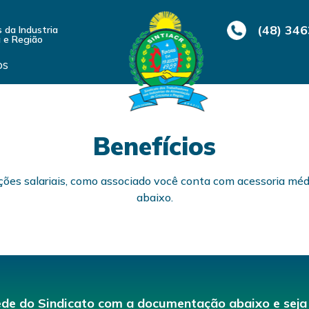
(48) 34
 da Industria
 e Região
os
Benefícios
ões salariais, como associado você conta com acessoria médic
abaixo.
ede do Sindicato com a documentação abaixo e seja