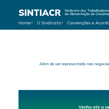
SINTIACR
Sindicato dos Trabalhadores
de Alimentação de Criciúma
Home
O Sindicato
Convenções e Acord
Além de ser representado nas negociaç
Venha até a s